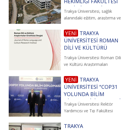
HEKİMLİĞİ FAKÜLTESİ
YENİ HİZMET BİNASI
Trakya Üniversitesi, sağlık
İNŞA SÜRECİ
alanındaki eğitim, araştırma ve
HAKKINDA KAMUOYU
hizmet altyapısını
AÇIKLAMASI
güçlendirmeye
YENİ
TRAKYA
ÜNİVERSİTESİ ROMAN
DİLİ VE KÜLTÜRÜ
ARAŞTIRMALARI
Trakya Üniversitesi Roman Dili
ENSTİTÜSÜ DERGİSİ
ve Kültürü Araştırmaları
ERIH+ VE İSAM
Enstitüsü Dergisi, beşerî
DİZİNLERİNE KABUL
YENİ
TRAKYA
EDİLDİ
ÜNİVERSİTESİ "COP31
YOLUNDA BİLİM
DİPLOMASİSİ: AKADEMİ
Trakya Üniversitesi Rektör
LANSMANI"NA KATILDI
Yardımcısı ve Tıp Fakültesi
Dekanı Prof. Dr.
TRAKYA