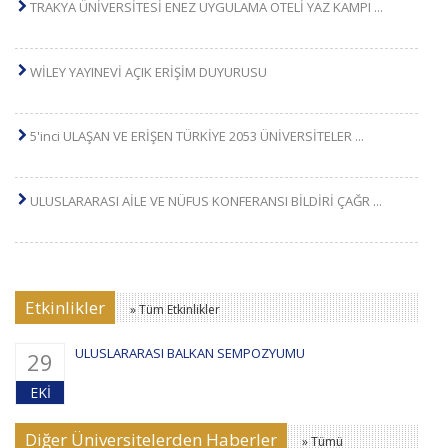
TRAKYA ÜNİVERSİTESİ ENEZ UYGULAMA OTELİ YAZ KAMPI
...
WİLEY YAYINEVİ AÇIK ERİŞİM DUYURUSU
5'inci ULAŞAN VE ERİŞEN TÜRKİYE 2053 ÜNİVERSİTELER
...
ULUSLARARASI AİLE VE NÜFUS KONFERANSI BİLDİRİ ÇAĞR
...
Etkinlikler
» Tüm Etkinlikler
ULUSLARARASI BALKAN SEMPOZYUMU
29
EKI
Diğer Üniversitelerden Haberler
» Tümü