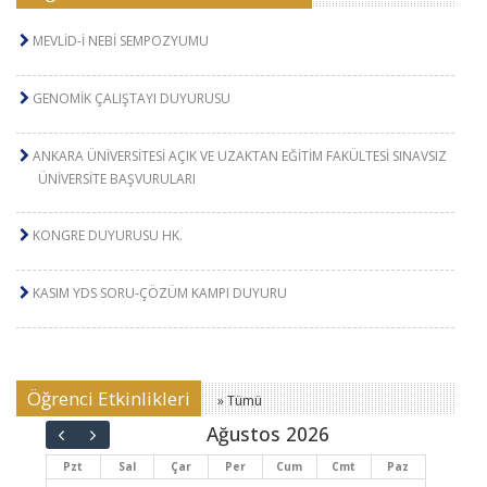
MEVLİD-İ NEBİ SEMPOZYUMU
GENOMİK ÇALIŞTAYI DUYURUSU
ANKARA ÜNİVERSİTESİ AÇIK VE UZAKTAN EĞİTİM FAKÜLTESİ SINAVSIZ
ÜNİVERSİTE BAŞVURULARI
KONGRE DUYURUSU HK.
KASIM YDS SORU-ÇÖZÜM KAMPI DUYURU
Öğrenci Etkinlikleri
» Tümü
Ağustos 2026
Pzt
Sal
Çar
Per
Cum
Cmt
Paz