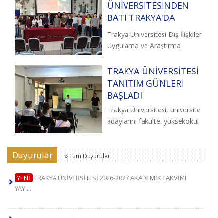
ÜNİVERSİTESİNDEN
BATI TRAKYA'DA
ULUSLARARASI
Trakya Üniversitesi Dış İlişkiler
TANITIM FAALİYETLERİ
Uygulama ve Araştırma
Merkezi, Trakya
Üniversitesinin
TRAKYA ÜNİVERSİTESİ
TANITIM GÜNLERİ
BAŞLADI
Trakya Üniversitesi, üniversite
adaylarını fakülte, yüksekokul
ve meslek yüksekokullarıyla
buluşturan
Duyurular
» Tüm Duyurular
YENİ
TRAKYA ÜNİVERSİTESİ 2026-2027 AKADEMİK TAKVİMİ
YAY
...