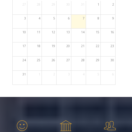
27
28
29
30
31
1
2
3
4
5
6
7
8
9
10
11
12
13
14
15
16
17
18
19
20
21
22
23
24
25
26
27
28
29
30
31
1
2
3
4
5
6