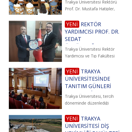
Trakya Üniversitesi Rektörü
ÖĞRENCİLERLE
Prof. Dr. Mustafa Hatipler,
BULUŞTU
Tanıtım Günleri kapsamında
YENİ
REKTÖR
YARDIMCISI PROF. DR.
SEDAT
ÜSTÜNDAĞ'DAN
Trakya Üniversitesi Rektör
SAĞLIK BAKANLIĞI VE
Yardımcısı ve Tıp Fakültesi
SGK YÖNETİCİLERİNE
Dekanı Prof. Dr.
ZİYARET
YENİ
TRAKYA
ÜNİVERSİTESİNDE
TANITIM GÜNLERİ
DEVAM EDİYOR
Trakya Üniversitesi, tercih
döneminde düzenlediği
Tanıtım Günleri kapsamında
üniversite adaylarını
YENİ
TRAKYA
ÜNİVERSİTESİ DİŞ