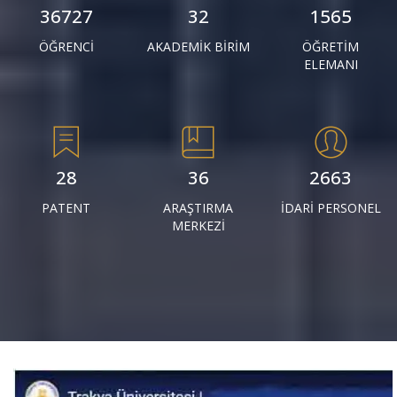
39861
34
1698
ÖĞRENCİ
AKADEMİK BİRİM
ÖĞRETİM
ELEMANI
30
38
2890
PATENT
ARAŞTIRMA
İDARİ PERSONEL
MERKEZİ