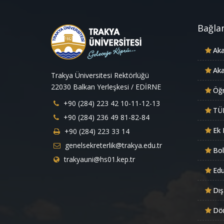
Bağlan
Aka
Aka
Trakya Üniversitesi Rektörlüğü
22030 Balkan Yerleşkesi / EDİRNE
Öğr
+90 (284) 223 42 10-11-12-13
TÜ
+90 (284) 236 49 81-82-84
Ek 
+90 (284) 223 33 14
genelsekreterlik@trakya.edu.tr
Bo
trakyauni@hs01.kep.tr
Ed
Dış
Dön