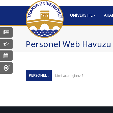
ÜNİVERSİTE
AKA
Tüm Haberler
Personel Web Havuzu
Tüm Duyurular
Tüm Etkinlikler
MEYOK Koordinatörlüğü
PERSONEL :