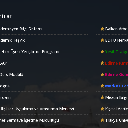
tılar
demisyen Bilgi Sistemi
Balkan Arb
demik Teşvik
EDTU Herb
etim Üyesi Yetiştirme Programı
Yeşil Traky
BAP
Edirne Kırm
Ders Modülü
Edirne Gül
logna
Merkez La
uroam
Mezun Bilgi
 İlişkiler Uygulama ve Araştırma Merkezi
Kişisel Veri
er Sermaye İşletme Müdürlüğü
Trakya Ünive