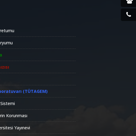
oretumu
aryumu
a
ızısı
ü
boratuvarı (TÜTAGEM)
 Sistemi
lerin Korunması
rsitesi Yayınevi