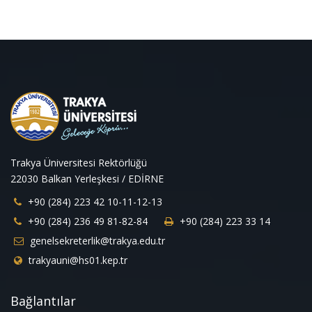
Trakya Üniversitesi Rektörlüğü
22030 Balkan Yerleşkesi / EDİRNE
+90 (284) 223 42 10-11-12-13
+90 (284) 236 49 81-82-84
+90 (284) 223 33 14
genelsekreterlik@trakya.edu.tr
trakyauni@hs01.kep.tr
Bağlantılar