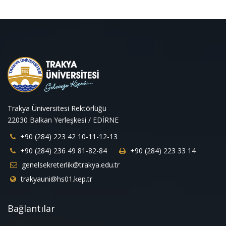
Trakya Üniversitesi Rektörlüğü
22030 Balkan Yerleşkesi / EDİRNE
+90 (284) 223 42 10-11-12-13
+90 (284) 236 49 81-82-84
+90 (284) 223 33 14
genelsekreterlik@trakya.edu.tr
trakyauni@hs01.kep.tr
Bağlantılar