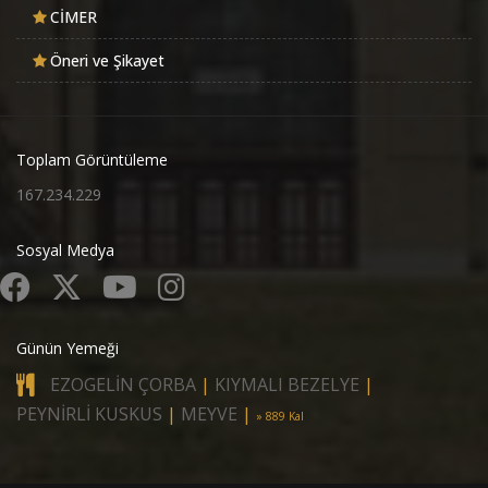
CİMER
Öneri ve Şikayet
Toplam Görüntüleme
167.234.229
Sosyal Medya
Günün Yemeği
EZOGELİN ÇORBA
|
KIYMALI BEZELYE
|
PEYNİRLİ KUSKUS
|
MEYVE
|
» 889 Kal