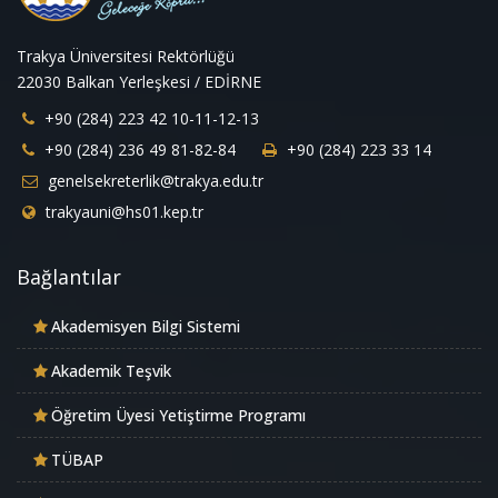
Trakya Üniversitesi Rektörlüğü
22030 Balkan Yerleşkesi / EDİRNE
+90 (284) 223 42 10-11-12-13
+90 (284) 236 49 81-82-84
+90 (284) 223 33 14
genelsekreterlik@trakya.edu.tr
trakyauni@hs01.kep.tr
Bağlantılar
Akademisyen Bilgi Sistemi
Akademik Teşvik
Öğretim Üyesi Yetiştirme Programı
TÜBAP