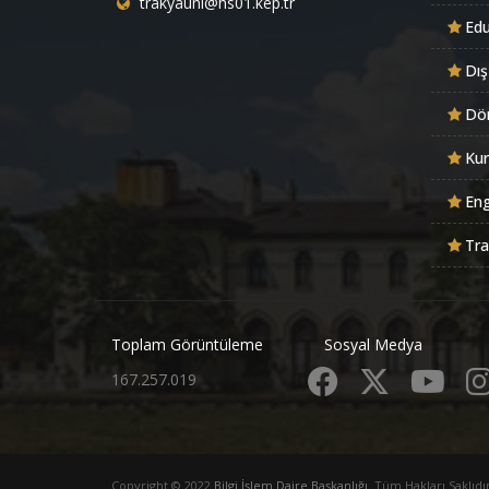
trakyauni@hs01.kep.tr
Ed
Dış
Dön
Kur
Eng
Tra
Toplam Görüntüleme
Sosyal Medya
167.257.019
Copyright © 2022
Bilgi İşlem Daire Başkanlığı
. Tüm Hakları Saklıdır