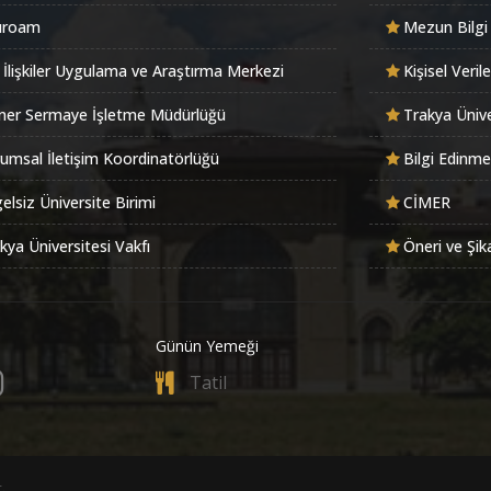
uroam
Mezun Bilgi
 İlişkiler Uygulama ve Araştırma Merkezi
Kişisel Veri
er Sermaye İşletme Müdürlüğü
Trakya Ünive
umsal İletişim Koordinatörlüğü
Bilgi Edinme
elsiz Üniversite Birimi
CİMER
kya Üniversitesi Vakfı
Öneri ve Şik
Günün Yemeği
Tatil
.