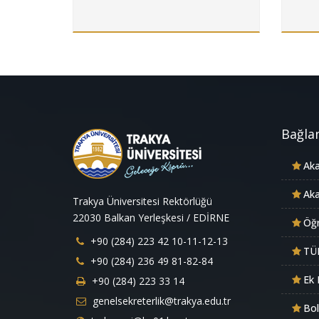
Bağlan
Aka
Aka
Trakya Üniversitesi Rektörlüğü
22030 Balkan Yerleşkesi / EDİRNE
Öğr
+90 (284) 223 42 10-11-12-13
TÜ
+90 (284) 236 49 81-82-84
Ek 
+90 (284) 223 33 14
genelsekreterlik@trakya.edu.tr
Bo