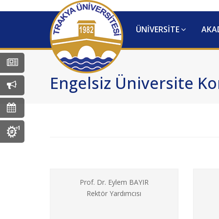
ÜNİVERSİTE
AKA
Tüm Haberler
Engelsiz Üniversite K
Tüm Duyurular
Tüm Etkinlikler
MEYOK Koordinatörlüğü
Prof. Dr. Eylem BAYIR
Rektör Yardımcısı