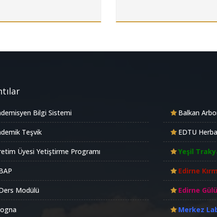
tılar
demisyen Bilgi Sistemi
Balkan Arb
demik Teşvik
EDTU Herb
etim Üyesi Yetiştirme Programı
Yeşil Traky
BAP
Edirne Kırm
Ders Modülü
Edirne Gül
logna
Merkez La