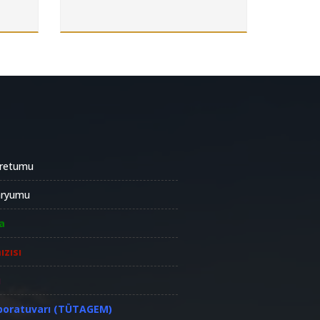
oretumu
aryumu
a
ızısı
ü
boratuvarı (TÜTAGEM)