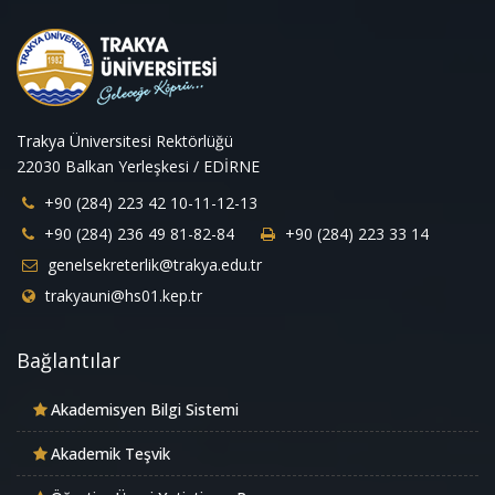
Trakya Üniversitesi Rektörlüğü
22030 Balkan Yerleşkesi / EDİRNE
+90 (284) 223 42 10-11-12-13
+90 (284) 236 49 81-82-84
+90 (284) 223 33 14
genelsekreterlik@trakya.edu.tr
trakyauni@hs01.kep.tr
Bağlantılar
Akademisyen Bilgi Sistemi
Akademik Teşvik