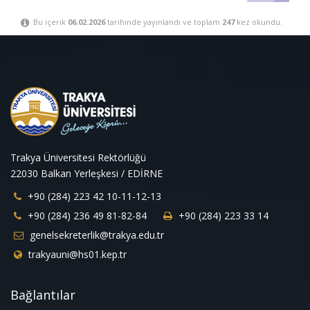
Bu içerik
06.02.2026
tarihinde yayınlandı ve toplam
247
kez okundu.
Trakya Üniversitesi Rektörlüğü
22030 Balkan Yerleşkesi / EDİRNE
+90 (284) 223 42 10-11-12-13
+90 (284) 236 49 81-82-84
+90 (284) 223 33 14
genelsekreterlik@trakya.edu.tr
trakyauni@hs01.kep.tr
Bağlantılar