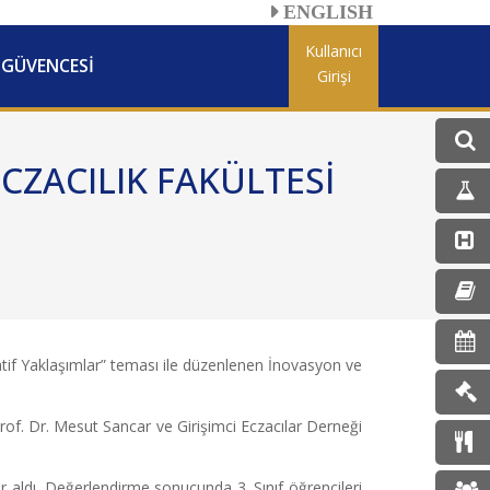
ENGLISH
Kullanıcı
 GÜVENCESİ
Girişi
ECZACILIK FAKÜLTESİ
ovatif Yaklaşımlar” teması ile düzenlenen İnovasyon ve
rof. Dr. Mesut Sancar ve Girişimci Eczacılar Derneği
er aldı. Değerlendirme sonucunda 3. Sınıf öğrencileri