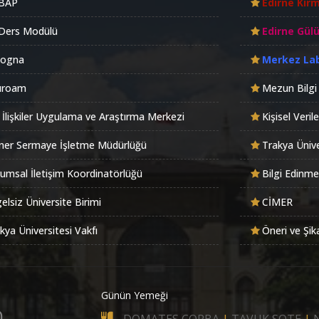
BAP
Edirne Kırm
Ders Modülü
Edirne Gül
logna
Merkez La
uroam
Mezun Bilgi
 İlişkiler Uygulama ve Araştırma Merkezi
Kişisel Veri
er Sermaye İşletme Müdürlüğü
Trakya Ünive
umsal İletişim Koordinatörlüğü
Bilgi Edinme
elsiz Üniversite Birimi
CİMER
kya Üniversitesi Vakfı
Öneri ve Şik
Günün Yemeği