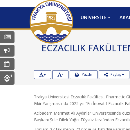
ÜNİVERSİTE
AKA
Tüm Haberler
ECZACILIK FAKÜLTEM
Tüm Duyurular
Tüm Etkinlikler
+
-
Yazdır
Paylaş
MEYOK Koordinatörlüğü
Trakya Üniversitesi Eczacılık Fakültesi, Pharmetic Gi
Fikir Yarışması’nda 2025 yılı “En İnovatif Eczacılık Fa
Acıbadem Mehmet Ali Aydınlar Üniversitesinde düzenl
Başkanı Şule Dilek Yağcı Tüysüz tarafından Eczacılık
Toplam 27 fakültenin 72 proje ile katıldığı yarışmad