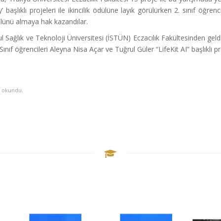
aşlıklı projeleri ile ikincilik ödülüne layık görülürken 2. sınıf öğr
ülünü almaya hak kazandılar.
l Sağlık ve Teknoloji Üniversitesi (İSTÜN) Eczacılık Fakültesinden geld
ıf öğrencileri Aleyna Nisa Açar ve Tuğrul Güler “LifeKit AI” başlıklı proj
 okundu.