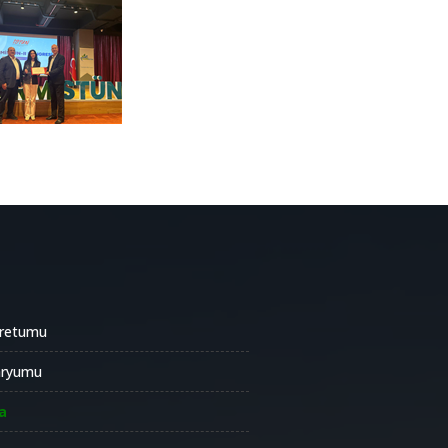
oretumu
aryumu
a