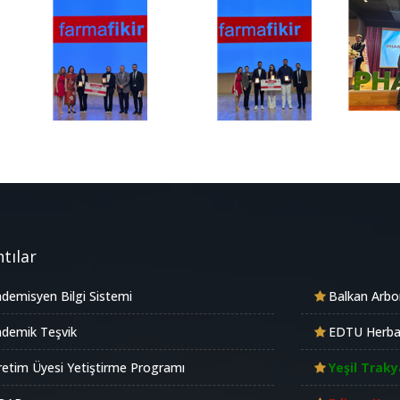
tılar
demisyen Bilgi Sistemi
Balkan Arb
demik Teşvik
EDTU Herb
etim Üyesi Yetiştirme Programı
Yeşil Traky