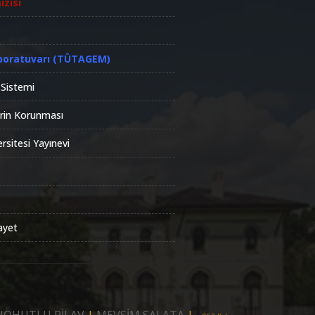
ızısı
ü
boratuvarı (TÜTAGEM)
 Sistemi
lerin Korunması
rsitesi Yayınevi
ayet