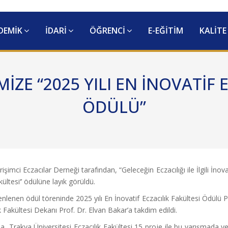
DEMİK
İDARİ
ÖĞRENCİ
E-EĞİTİM
KALİTE
İZE “2025 YILI EN İNOVATİF 
ÖDÜLÜ”
rişimci Eczacılar Derneği tarafından, “Geleceğin Eczacılığı ile İlgili İn
kültesi‘’ ödülüne layık görüldü.
enen ödül töreninde 2025 yılı En İnovatif Eczacılık Fakültesi Ödülü P
 Fakültesi Dekanı Prof. Dr. Elvan Bakar’a takdim edildi.
a, Trakya Üniversitesi Eczacılık Fakültesi 15 proje ile bu yarışmada y