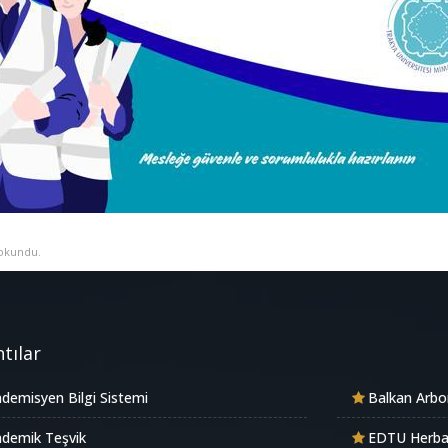
okundu.
tılar
demisyen Bilgi Sistemi
Balkan Arb
demik Teşvik
EDTU Herb