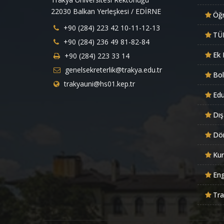
22030 Balkan Yerleşkesi / EDİRNE
Öğr
+90 (284) 223 42 10-11-12-13
TÜ
+90 (284) 236 49 81-82-84
Ek 
+90 (284) 223 33 14
genelsekreterlik@trakya.edu.tr
Bo
trakyauni@hs01.kep.tr
Ed
Dış
Dön
Kur
Eng
Tra