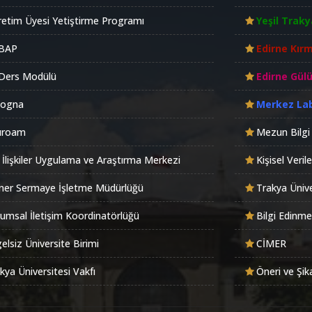
etim Üyesi Yetiştirme Programı
Yeşil Traky
BAP
Edirne Kırm
Ders Modülü
Edirne Gül
logna
Merkez La
uroam
Mezun Bilgi
 İlişkiler Uygulama ve Araştırma Merkezi
Kişisel Veri
er Sermaye İşletme Müdürlüğü
Trakya Ünive
umsal İletişim Koordinatörlüğü
Bilgi Edinme
elsiz Üniversite Birimi
CİMER
kya Üniversitesi Vakfı
Öneri ve Şik