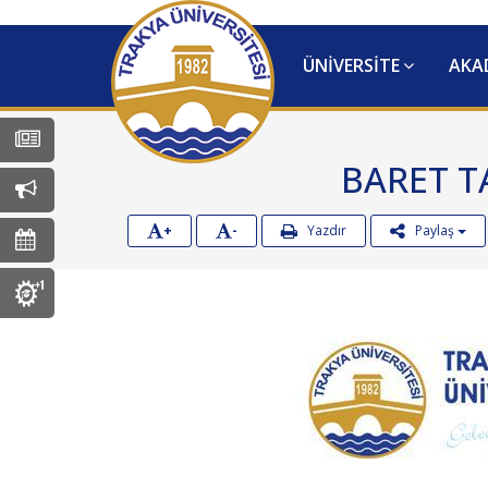
ÜNİVERSİTE
AKA
Tüm Haberler
BARET T
Tüm Duyurular
+
-
Yazdır
Paylaş
Tüm Etkinlikler
MEYOK Koordinatörlüğü