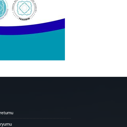
oretumu
aryumu