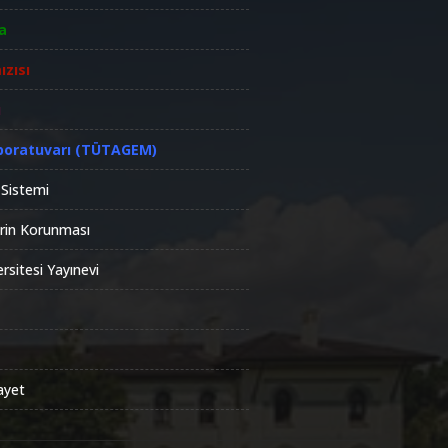
a
ızısı
ü
boratuvarı (TÜTAGEM)
 Sistemi
lerin Korunması
rsitesi Yayınevi
ayet