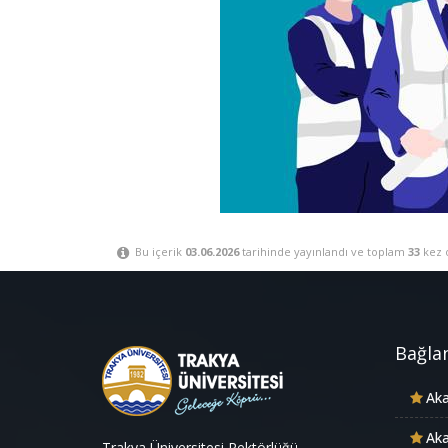
Bu içerik
03.06.2026
tarihinde yayınlandı ve toplam
33
kez 
Bağlan
Aka
Aka
Trakya Üniversitesi Rektörlüğü