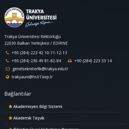
Trakya Üniversitesi Rektörlüğü
22030 Balkan Yerleşkesi / EDİRNE
+90 (284) 223 42 10-11-12-13
+90 (284) 236 49 81-82-84
+90 (284) 223 33 14
genelsekreterlik@trakya.edu.tr
trakyauni@hs01.kep.tr
Bağlantılar
Akademisyen Bilgi Sistemi
Akademik Teşvik